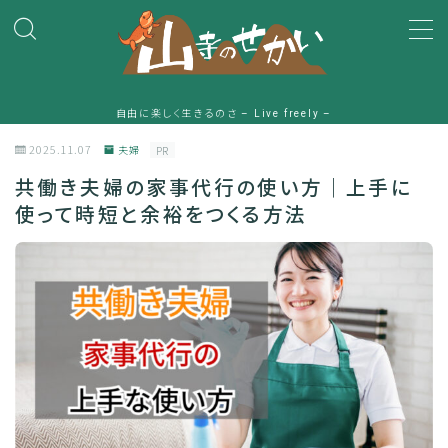
MENU
自由に楽しく生きるのさ – Live freely –
HOME
2025.11.07
夫婦
PR
共働き夫婦の家事代行の使い方｜上手に
プロフィール
使って時短と余裕をつくる方法
一条工務店
ガジェット
時間
山寺のアメブロ