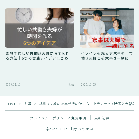
家事で忙しい共働き夫婦が時間を作
イライラを減らす家事術｜忙し
る方法｜6つの実践アイデアまとめ
働き夫婦こそ家事は一緒に
2025.11.11
夫婦
2025.11.05
HOME
夫婦
共働き夫婦の家事代行の使い方｜上手に使って時短と余裕を
＞
＞
Follow Me
プライバシーポリシー＆免責事項
最新記事
2025–2026 山寺のせかい