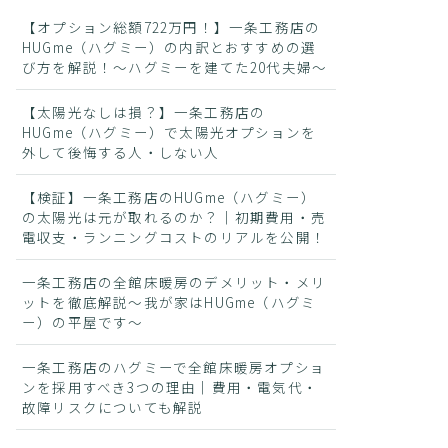
【オプション総額722万円！】一条工務店の
HUGme（ハグミー）の内訳とおすすめの選
び方を解説！〜ハグミーを建てた20代夫婦〜
【太陽光なしは損？】一条工務店の
HUGme（ハグミー）で太陽光オプションを
外して後悔する人・しない人
【検証】一条工務店のHUGme（ハグミー）
の太陽光は元が取れるのか？｜初期費用・売
電収支・ランニングコストのリアルを公開！
一条工務店の全館床暖房のデメリット・メリ
ットを徹底解説〜我が家はHUGme（ハグミ
ー）の平屋です〜
一条工務店のハグミーで全館床暖房オプショ
ンを採用すべき3つの理由｜費用・電気代・
故障リスクについても解説