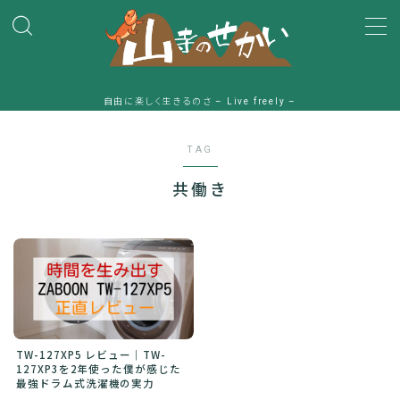
MENU
自由に楽しく生きるのさ – Live freely –
HOME
TAG
プロフィール
共働き
一条工務店
ガジェット
時間
TW-127XP5 レビュー｜TW-
127XP3を2年使った僕が感じた
山寺のアメブロ
最強ドラム式洗濯機の実力