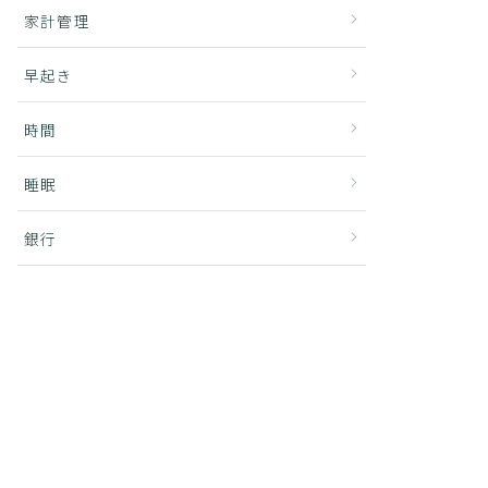
家計管理
早起き
時間
睡眠
銀行