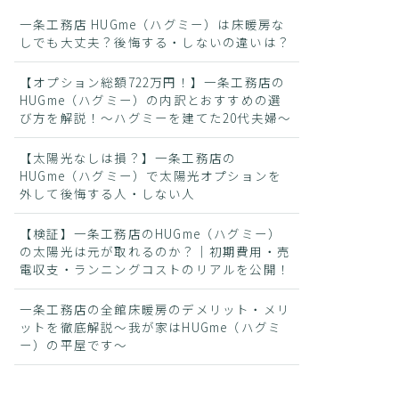
一条工務店 HUGme（ハグミー）は床暖房な
しでも大丈夫？後悔する・しないの違いは？
【オプション総額722万円！】一条工務店の
HUGme（ハグミー）の内訳とおすすめの選
び方を解説！〜ハグミーを建てた20代夫婦〜
【太陽光なしは損？】一条工務店の
HUGme（ハグミー）で太陽光オプションを
外して後悔する人・しない人
【検証】一条工務店のHUGme（ハグミー）
の太陽光は元が取れるのか？｜初期費用・売
電収支・ランニングコストのリアルを公開！
一条工務店の全館床暖房のデメリット・メリ
ットを徹底解説〜我が家はHUGme（ハグミ
ー）の平屋です〜