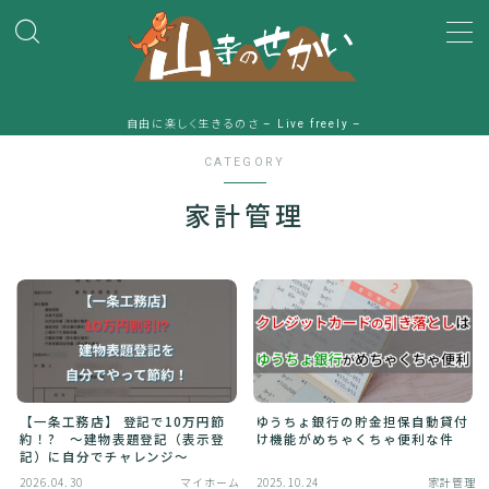
MENU
自由に楽しく生きるのさ – Live freely –
HOME
CATEGORY
家計管理
プロフィール
一条工務店
ガジェット
時間
【一条工務店】 登記で10万円節
ゆうちょ銀行の貯金担保自動貸付
約！? 〜建物表題登記（表示登
け機能がめちゃくちゃ便利な件
山寺のアメブロ
記）に自分でチャレンジ〜
2026.04.30
マイホーム
2025.10.24
家計管理